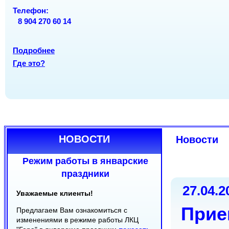
ОРГАНЫ
Вс
Вс
вых
вых
Телефон:
Телефон:
Телефон:
8 904 270 60 14
(8212) 20-22-70
(8212) 30-24-50
(8212) 24-18-08
(8212) 30-22-08
Подробнее
Подробнее
Где это?
Подробнее
Где это?
Где это?
НОВОСТИ
Новости
Режим работы в январские
праздники
27.04.2
Уважаемые клиенты!
Прие
Предлагаем Вам ознакомиться с
изменениями в режиме работы ЛКЦ